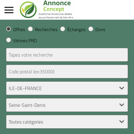
Offres
Recherches
Échanges
Dons
Vitrines PRO