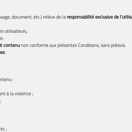
ssage, document, etc.) relève de la
responsabilité exclusive de l’utili
s utilisateurs,
e,
out contenu
non conforme aux présentes Conditions, sans préavis.
ues
.
ontenu :
ant à la violence ;
;
ts ;