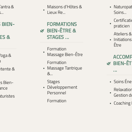
antra &
Maisons d’Hôtes &
Naturopat
..
Lieux Re...
Soins...
Certificat
 BIEN-
FORMATIONS
praticien
BIEN-ÊTRE &
Ateliers &
ES &
STAGES ...
Initiation
Être
Formation
Massage Bien-Être
Yoga &
ACCOM
n
Formation
BIEN-ÊT
Massage Tantrique
étente &
...
&...
n
Stages
Soins Éne
s Bien-
Développement
rance
Relaxatio
Personnel
Gestion d
turistes
Formation
Coaching 