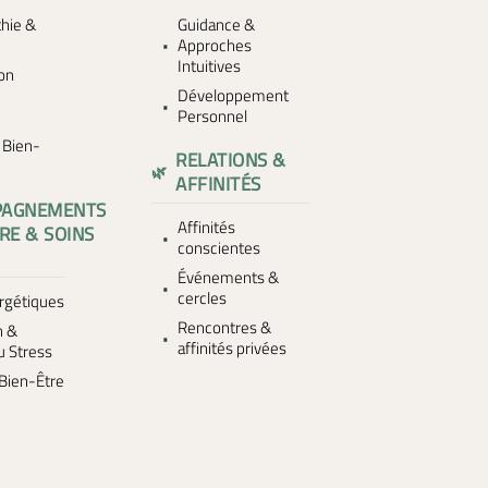
hie &
Guidance &
Approches
Intuitives
ion
Développement
Personnel
s Bien-
RELATIONS &
AFFINITÉS
PAGNEMENTS
Affinités
RE & SOINS
conscientes
Événements &
cercles
rgétiques
Rencontres &
n &
affinités privées
u Stress
Bien-Être