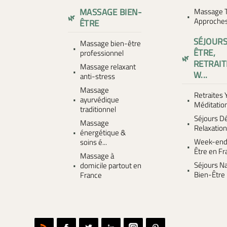
MASSAGE BIEN-
Massage T
Approches.
ÊTRE
SÉJOURS
Massage bien-être
ÊTRE,
professionnel
RETRAIT
Massage relaxant
W...
anti-stress
Massage
Retraites 
ayurvédique
Méditatio
traditionnel
Séjours D
Massage
Relaxatio
énergétique &
Week-end
soins é...
Être en F
Massage à
Séjours Na
domicile partout en
Bien-Être
France