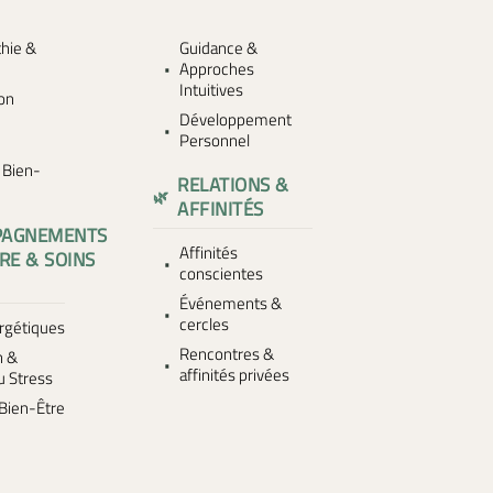
hie &
Guidance &
Approches
Intuitives
ion
Développement
Personnel
s Bien-
RELATIONS &
AFFINITÉS
PAGNEMENTS
Affinités
RE & SOINS
conscientes
Événements &
cercles
rgétiques
Rencontres &
n &
affinités privées
u Stress
Bien-Être