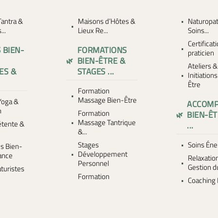
antra &
Maisons d’Hôtes &
Naturopat
..
Lieux Re...
Soins...
Certificat
 BIEN-
FORMATIONS
praticien
BIEN-ÊTRE &
Ateliers &
ES &
STAGES ...
Initiation
Être
Formation
Massage Bien-Être
Yoga &
ACCOM
n
Formation
BIEN-ÊT
Massage Tantrique
étente &
...
&...
n
Stages
Soins Éne
s Bien-
Développement
rance
Relaxatio
Personnel
Gestion d
turistes
Formation
Coaching 