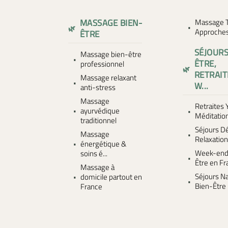
MASSAGE BIEN-
Massage T
Approches.
ÊTRE
SÉJOURS
Massage bien-être
ÊTRE,
professionnel
RETRAIT
Massage relaxant
W...
anti-stress
Massage
Retraites 
ayurvédique
Méditatio
traditionnel
Séjours D
Massage
Relaxatio
énergétique &
Week-end
soins é...
Être en F
Massage à
Séjours Na
domicile partout en
Bien-Être
France