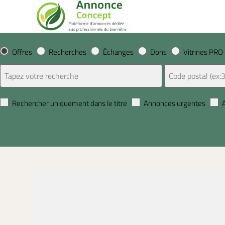
Offres
Recherches
Échanges
Dons
Vitrines PRO
Rechercher uniquement dans le titre
Annonces urgentes