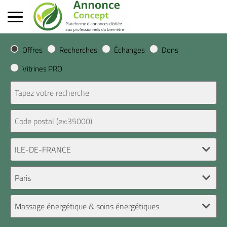
Offres
Recherches
Échanges
Dons
Vitrines PRO