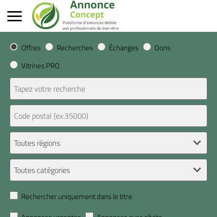
Offres
Recherches
Échanges
Dons
Vitrines PRO
Rechercher uniquement dans le titre