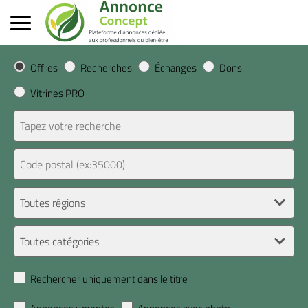
Offres
Recherches
Échanges
Dons
Vitrines PRO
Rechercher uniquement dans le titre