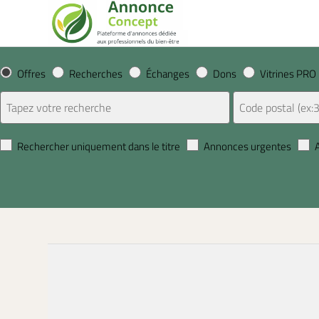
Offres
Recherches
Échanges
Dons
Vitrines PRO
Rechercher uniquement dans le titre
Annonces urgentes