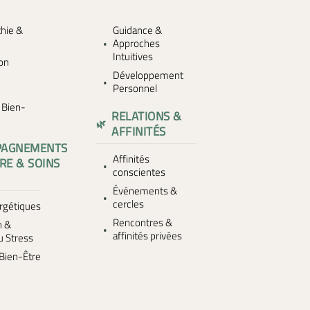
hie &
Guidance &
Approches
Intuitives
ion
Développement
Personnel
s Bien-
RELATIONS &
AFFINITÉS
PAGNEMENTS
Affinités
RE & SOINS
conscientes
Événements &
cercles
rgétiques
Rencontres &
n &
affinités privées
u Stress
Bien-Être