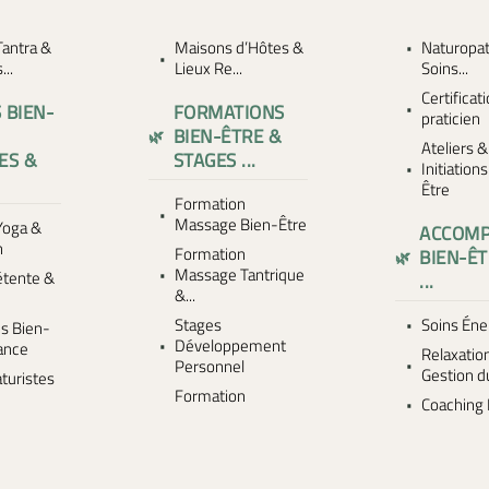
antra &
Maisons d’Hôtes &
Naturopat
..
Lieux Re...
Soins...
Certificat
 BIEN-
FORMATIONS
praticien
BIEN-ÊTRE &
Ateliers &
ES &
STAGES ...
Initiation
Être
Formation
Massage Bien-Être
Yoga &
ACCOM
n
Formation
BIEN-ÊT
Massage Tantrique
étente &
...
&...
n
Stages
Soins Éne
s Bien-
Développement
rance
Relaxatio
Personnel
Gestion d
turistes
Formation
Coaching 