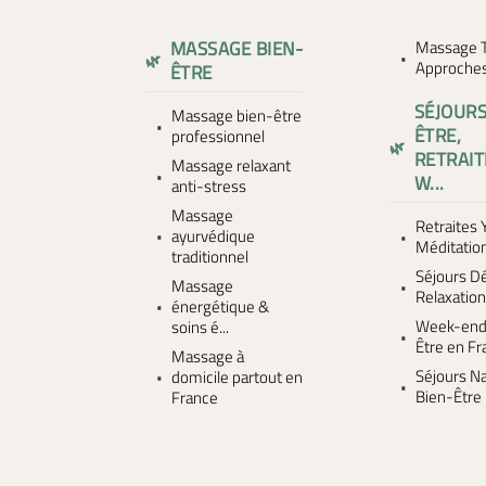
MASSAGE BIEN-
Massage T
Approches.
ÊTRE
SÉJOURS
Massage bien-être
ÊTRE,
professionnel
RETRAIT
Massage relaxant
W...
anti-stress
Massage
Retraites 
ayurvédique
Méditatio
traditionnel
Séjours D
Massage
Relaxatio
énergétique &
Week-end
soins é...
Être en F
Massage à
Séjours Na
domicile partout en
Bien-Être
France