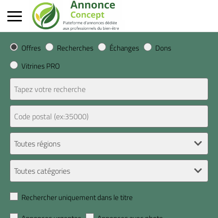
Offres
Recherches
Échanges
Dons
Vitrines PRO
Rechercher uniquement dans le titre