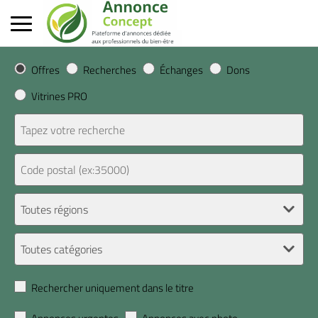
Offres
Recherches
Échanges
Dons
Vitrines PRO
Rechercher uniquement dans le titre