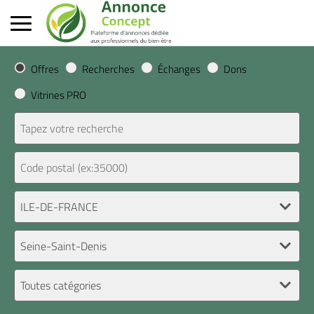
Offres
Recherches
Échanges
Dons
Vitrines PRO